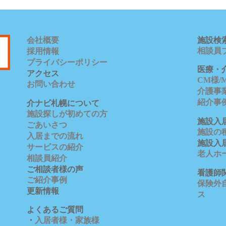
会社概要
施設検
相談員
採用情報
プライバシーポリシー
医療・
アクセス
CM様
お問い合わせ
介護事
紹介事
介ナビ札幌について
施設探しが初めての方
施設入
ごあいさつ
施設の
入居までの流れ
施設入
サービスの紹介
老人ホ
相談員紹介
ご相談者様の声
看護師
ご紹介事例
保険外自
更新情報
ス
よくあるご質問
・
入居者様・家族様