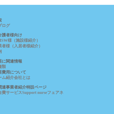
索
ブロ
グ
介護者様向け
/MSW様（施設様紹介）
業者様（入居者様紹介）
例
居に関連情報
種類
居費用について
ーム紹介会社とは
関連事業者紹介特設ページ
費サービスSupport nurseフェアネ