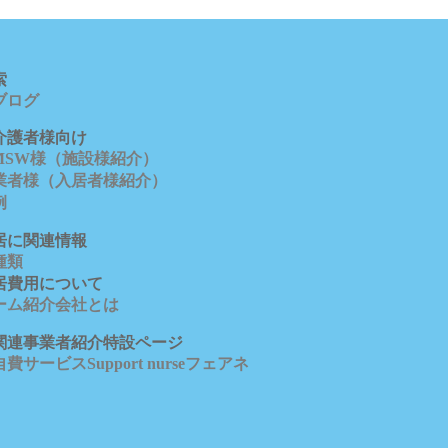
索
ブロ
グ
介護者様向け
/MSW様（施設様紹介）
業者様（入居者様紹介）
例
居に関連情報
種類
居費用について
ーム紹介会社とは
関連事業者紹介特設ページ
費サービスSupport nurseフェアネ