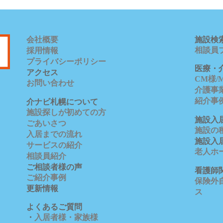
会社概要
施設検
相談員
採用情報
プライバシーポリシー
医療・
アクセス
CM様
お問い合わせ
介護事
紹介事
介ナビ札幌について
施設探しが初めての方
施設入
ごあいさつ
施設の
入居までの流れ
施設入
サービスの紹介
老人ホ
相談員紹介
ご相談者様の声
看護師
ご紹介事例
保険外自
更新情報
ス
よくあるご質問
・
入居者様・家族様