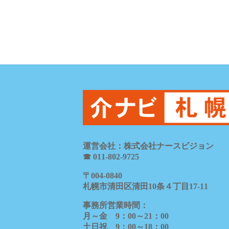
運営会社：株式会社ナースビジョン
☎ 011-802-9725
〒
004-0840
札幌市清田区清田
10
条４丁目
17-11
事務所営業時間：
月～金
9
：
00
～
21
：
00
土日祝
9
：
00
～
18
：
00