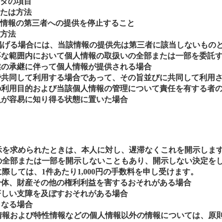
タの項目
たは方法
情報の第三者への提供を停止すること
方法
掲げる場合には、当該情報の提供先は第三者に該当しないもの
要な範囲内において個人情報の取扱いの全部または一部を委託
業の承継に伴って個人情報が提供される場合
で共同して利用する場合であって、その旨並びに共同して利用
の利用目的および当該個人情報の管理について責任を有する者
人が容易に知り得る状態に置いた場合
）
示を求められたときは、本人に対し、遅滞なくこれを開示しま
の全部または一部を開示しないこともあり、開示しない決定を
際しては、1件あたり1,000円の手数料を申し受けます。
身体、財産その他の権利利益を害するおそれがある場合
著しい支障を及ぼすおそれがある場合
となる場合
情報および特性情報などの個人情報以外の情報については、原