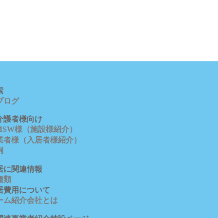
索
ブロ
グ
介護者様向け
/MSW様（施設様紹介）
業者様（入居者様紹介）
例
居に関連情報
種類
居費用について
ーム紹介会社とは