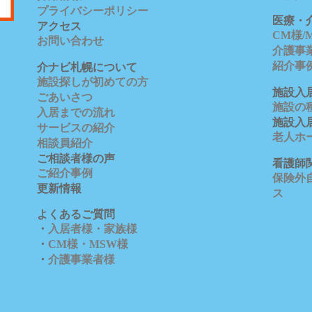
プライバシーポリシー
医療・
アクセス
CM様
お問い合わせ
介護事
紹介事
介ナビ札幌について
施設探しが初めての方
施設入
ごあいさつ
施設の
入居までの流れ
施設入
サービスの紹介
老人ホ
相談員紹介
ご相談者様の声
看護師
ご紹介事例
保険外自
更新情報
ス
よくあるご質問
・
入居者様・家族様
・
CM様・MSW様
・
介護事業者様