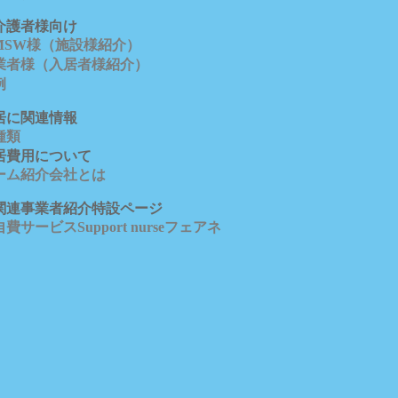
介護者様向け
/MSW様（施設様紹介）
業者様（入居者様紹介）
例
居に関連情報
種類
居費用について
ーム紹介会社とは
関連事業者紹介特設ページ
費サービスSupport nurseフェアネ