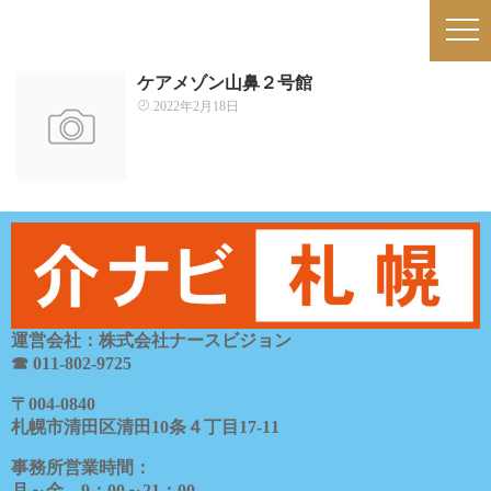
ケアメゾン山鼻２号館
2022年2月18日
運営会社：株式会社ナースビジョン
☎ 011-802-9725
〒
004-0840
札幌市清田区清田
10
条４丁目
17-11
事務所営業時間：
月～金
9
：
00
～
21
：
00