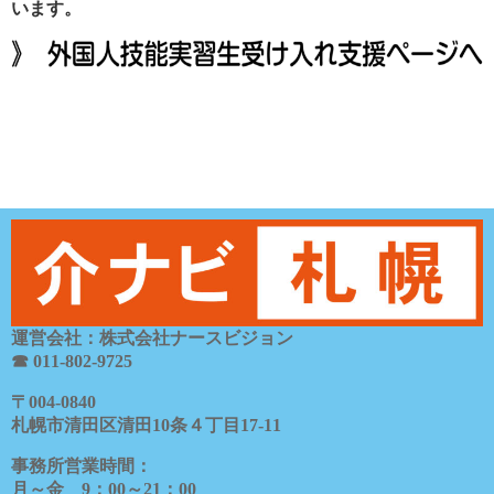
います。
運営会社：株式会社ナースビジョン
☎ 011-802-9725
〒
004-0840
札幌市清田区清田
10
条４丁目
17-11
事務所営業時間：
月～金
9
：
00
～
21
：
00