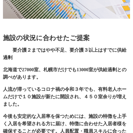
施設の状況に合わせたご提案
要介護２まではやや不足、要介護３以上はすでに供給
過剰
北海道で27000室、札幌市だけでも13000室が供給過剰との
調べがあります。
人流が滞っているコロナ禍の令和３年でも、有料老人ホー
ムだけで１０施設が新たに開設され、４５０室余りが増え
ました。
今後も安定的な入居率を保つためには、施設の特徴を上手
く入居を希望される方に届け、特徴に合わせた入居者様を
確保することが必要です。人員配置・職員スキルに合った