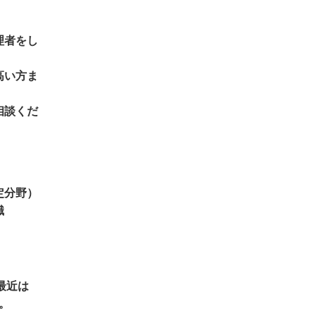
理者をし
高い方ま
相談くだ
定分野）
識
最近は
。