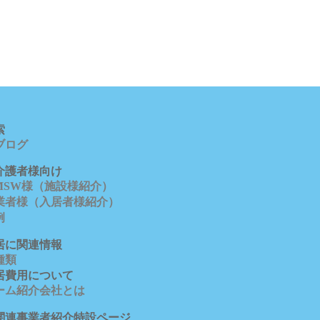
索
ブロ
グ
介護者様向け
/MSW様（施設様紹介）
業者様（入居者様紹介）
例
居に関連情報
種類
居費用について
ーム紹介会社とは
関連事業者紹介特設ページ